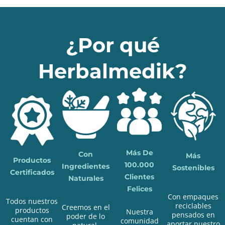
¿Por qué
Herbalmedik?
Más De
Con
Más
Productos
100.000
Ingredientes
Sostenibles
Certificados
Clientes
Naturales
Felices
Con empaques
Todos nuestros
reciclables
Creemos en el
productos
Nuestra
pensados en
poder de lo
cuentan con
comunidad
aportar nuestro