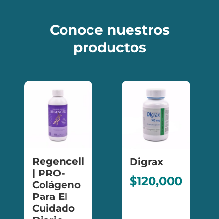
Conoce nuestros
productos
Envío gratis
Envío gratis
Regencell
Digrax
| PRO-
$
120,000
Colágeno
Para El
Cuidado