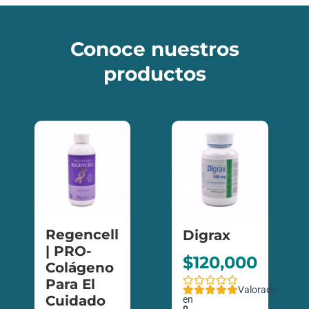
Conoce nuestros
productos
Regencell
Digrax
| PRO-
$
120,000
Colágeno
Para El
Valorado
Cuidado
en